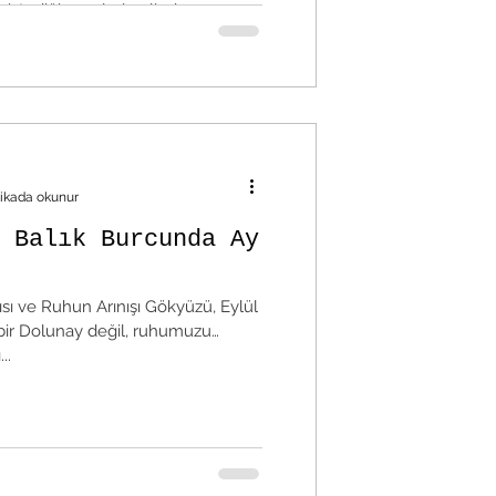
 istediğin şeylerin elinden
sun çünkü tutunmak artık seni
boğuyor. Bu tutulma , sana şunu fısıldıyor: “Kendi y
kikada okunur
 Balık Burcunda Ay
ı ve Ruhun Arınışı Gökyüzü, Eylül
 bir Dolunay değil, ruhumuzu
..