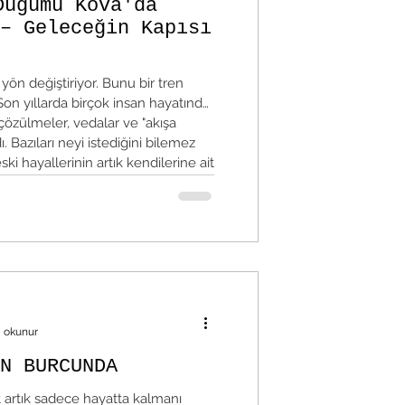
Düğümü Kova'da
– Geleceğin Kapısı
ön değiştiriyor. Bunu bir tren
Son yıllarda birçok insan hayatında
 çözülmeler, vedalar ve "akışa
. Bazıları neyi istediğini bilemez
eski hayallerinin artık kendilerine ait
mdi istasyon değişiyor.
sulası olarak görülen Kuzey Ay
geçerek insanlığa yeni bir rota
eğil, geleceğe
a okunur
N BURCUNDA
t artık sadece hayatta kalmanı