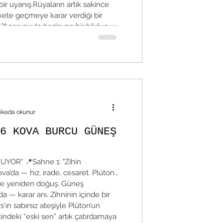
bir uyanış.Rüyaların artık sakince
te geçmeye karar verdiği bir
" sorusuyla başlayan bir hikâye
 taze bir saba
ikada okunur
6 KOVA BURCU GÜNEŞ
OR" 📍Sahne 1: "Zihin
ve yeniden doğuş. Güneş
nı. Zihninin içinde bir
çindeki “eski sen” artık çatırdamaya