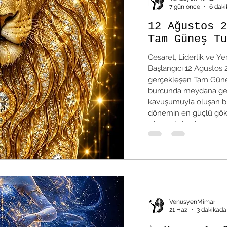
7 gün önce
6 dak
12 Ağustos 2
Tam Güneş Tu
Cesaret, Liderlik ve 
Başlangıcı 12 Ağustos 
gerçekleşen Tam Güneş
burcunda meydana geli
kavuşumuyla oluşan bu
dönemin en güçlü göky
çıkıyor. Aslan burcu; yar
gelen arzuları ve birey
tutulmanın ana teması, 
VenusyenMimar
21 Haz
3 dakikada