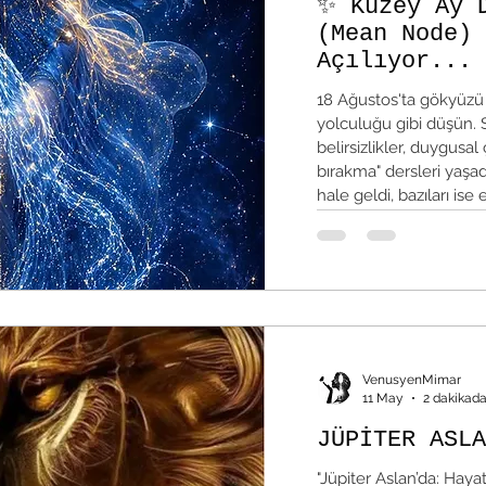
✨ Kuzey Ay 
(Mean Node) 
Açılıyor...
18 Ağustos'ta gökyüzü y
yolculuğu gibi düşün. 
belirsizlikler, duygusal
bırakma" dersleri yaşadı
hale geldi, bazıları ise 
olmadığını fark etti. Şi
Gökyüzündeki kader pu
Düğümü, Kova burcuna 
gösteriyor: "Geçmişe d
VenusyenMimar
11 May
2 dakikad
JÜPİTER ASLA
"Jüpiter Aslan’da: Haya