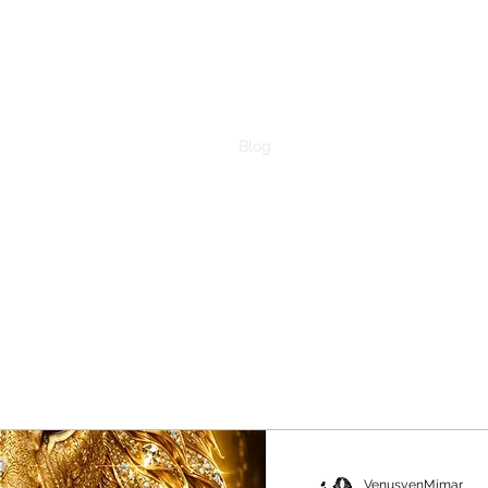
Venüsyen Mimar
Evrenin kitabı matematik ile yazılmıştır.
Ana Sayfa
Blog
İletişim
VenusyenMimar