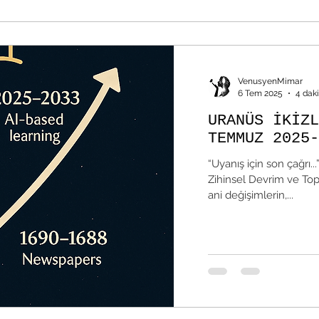
VenusyenMimar
6 Tem 2025
4 dak
URANÜS İKİZL
TEMMUZ 2025-
“Uyanış için son çağrı..
Zihinsel Devrim ve Topl
ani değişimlerin,...