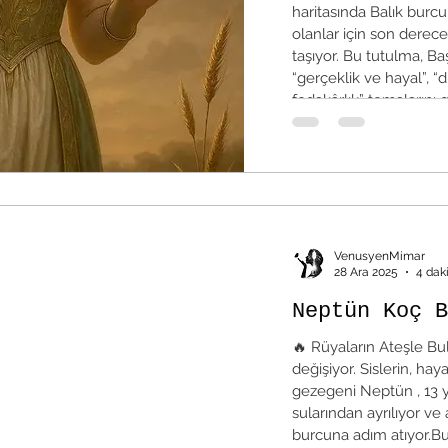
haritasında Balık bur
olanlar için son derec
taşıyor. Bu tutulma, Ba
“gerçeklik ve hayal”, “
fedakârlık” temalarını 
burcunda Merkür, Ven
bulunan
VenusyenMimar
28 Ara 2025
4 dak
Neptün Koç B
🔥 Rüyaların Ateşle B
değişiyor. Sislerin, haya
gezegeni Neptün , 13 yı
sularından ayrılıyor ve
burcuna adım atıyor.Bu