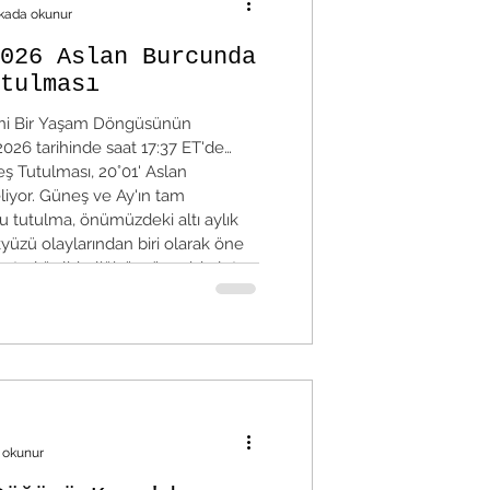
ikada okunur
026 Aslan Burcunda
tulması
Yeni Bir Yaşam Döngüsünün
2026 tarihinde saat 17:37 ET'de
 Tutulması, 20°01' Aslan
yor. Güneş ve Ay'ın tam
 tutulma, önümüzdeki altı aylık
üzü olaylarından biri olarak öne
atıcılığı, liderliği, özgüveni, kalpten
sel kimliği temsil eder. Bu nedenle
kişinin kendi ışığını ortaya koyma
 okunur