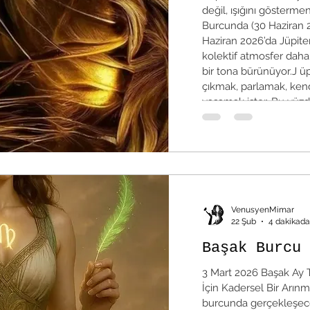
değil, ışığını göstermeni
Burcunda (30 Haziran
Haziran 2026’da Jüpiter
kolektif atmosfer daha c
bir tona bürünüyor.J ü
çıkmak, parlamak, ken
yaşamak ister. Bu yüzd
süreçte özgüven, liderli
VenusyenMimar
22 Şub
4 dakikada
Başak Burcu 
3 Mart 2026 Başak Ay T
İçin Kadersel Bir Arın
burcunda gerçekleşecek