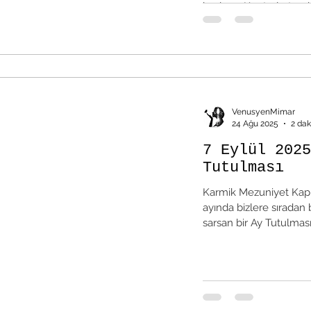
başlıyor. Kontrol etmek
kaymasına izin veriyor
VenusyenMimar
24 Ağu 2025
2 da
7 Eylül 2025
Tutulması
Karmik Mezuniyet Kapıs
ayında bizlere sıradan
sarsan bir Ay Tutulması.