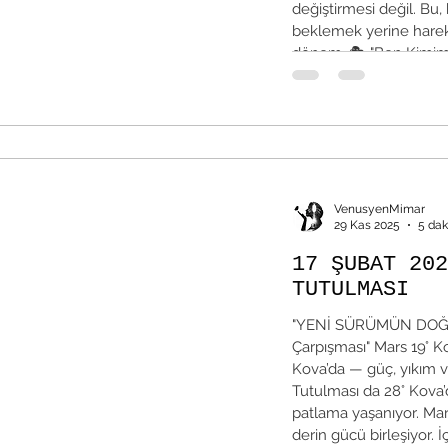
değiştirmesi değil. Bu, 
beklemek yerine hareke
dönem. 🎭 "Ben Kimim?
İlkbaharın ilk günü gibi
VenusyenMimar
29 Kas 2025
5 dak
17 ŞUBAT 202
TUTULMASI
"YENİ SÜRÜMÜN DOĞUY
Çarpışması" Mars 19° Kova’da — hız, irade, cesaret. Plüton
Kova’da — güç, yıkım 
Tutulması da 28° Kova’da — karar a
patlama yaşanıyor. Mars'ın sabırsız ateşiyle Plüton’un
derin gücü birleşiyor. İ