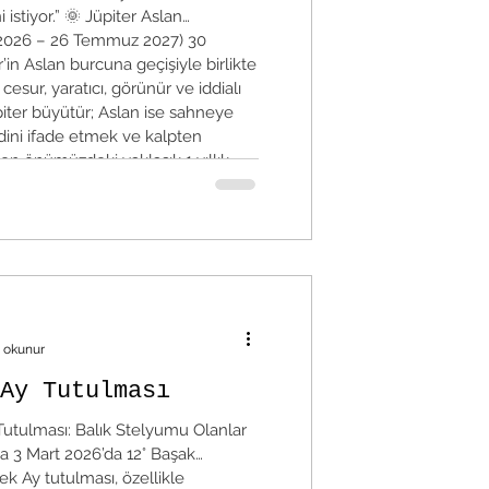
 istiyor.” 🌞 Jüpiter Aslan
 2026 – 26 Temmuz 2027) 30
’in Aslan burcuna geçişiyle birlikte
esur, yaratıcı, görünür ve iddialı
piter büyütür; Aslan ise sahneye
dini ifade etmek ve kalpten
en önümüzdeki yaklaşık 1 yıllık
k, sanat, aşk, çocuklar,
 okunur
Ay Tutulması
utulması: Balık Stelyumu Olanlar
ma 3 Mart 2026’da 12° Başak
 Ay tutulması, özellikle