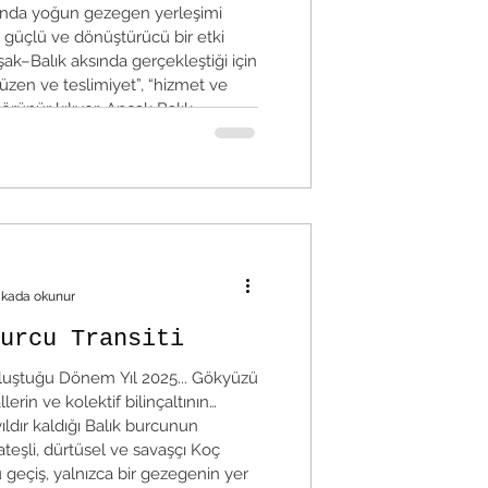
cunda yoğun gezegen yerleşimi
e güçlü ve dönüştürücü bir etki
şak–Balık aksında gerçekleştiği için
düzen ve teslimiyet”, “hizmet ve
görünür kılıyor. Ancak Balık
üs, Mars ve Güney Ay Düğümü
ikada okunur
urcu Transiti
uluştuğu Dönem Yıl 2025... Gökyüzü
llerin ve kolektif bilinçaltının
ldır kaldığı Balık burcunun
 ateşli, dürtüsel ve savaşçı Koç
 geçiş, yalnızca bir gezegenin yer