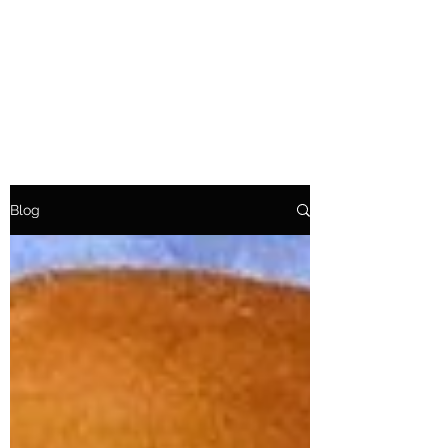
Venüsyen Mimar
Evrenin kitabı matematik ile
yazılmıştır.
Blog